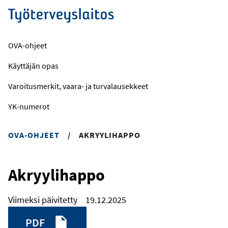
Hyppää
pääsisältöön
OVA-ohjeet
Käyttäjän opas
Varoitusmerkit, vaara- ja turvalausekkeet
YK-numerot
OVA-OHJEET
/
AKRYYLIHAPPO
Akryylihappo
Viimeksi päivitetty
19.12.2025
PDF