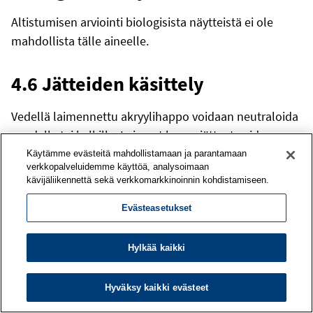
Altistumisen arviointi biologisista näytteistä ei ole
mahdollista tälle aineelle.
4.6 Jätteiden käsittely
Vedellä laimennettu akryylihappo voidaan neutraloida
soodalla tai kalkilla. Laimeat happojätteet voidaan
johtaa yleiseen viemäriin, jos laimentuminen muihin
Käytämme evästeitä mahdollistamaan ja parantamaan
verkkopalveluidemme käyttöä, analysoimaan
jätevesiin on riittävä (vrt. pH, kuntakohtaiset sallitut
kävijäliikennettä sekä verkkomarkkinoinnin kohdistamiseen.
pitoisuudet) ja jos viemäriin laskeminen toteutetaan
kiinteistön viemäriin liittymissopimuksen ja
Evästeasetukset
viemärilaitoksen yleisten liittymis- ja käyttömääräysten
mukaisesti tai sopien erikseen viemärilaitoksen
Hylkää kaikki
kanssa. Yleiseen viemäriverkostoon laskettavan
jäteveden pH:n tulisi olla välillä 6 - 10 (ohjearvo).
Hyväksy kaikki evästeet
Jäteveden pH:n säätö on välttämätön toimenpide