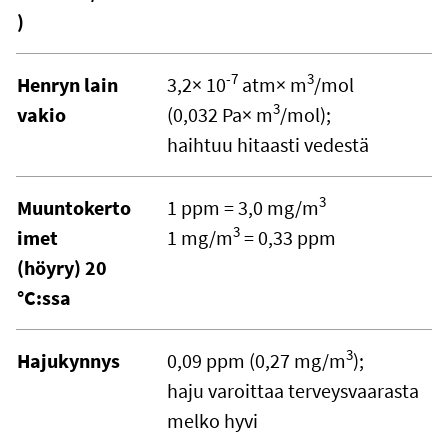
)
-7
3
Henryn lain
3,2× 10
atm× m
/mol
3
vakio
(0,032 Pa× m
/mol);
haihtuu hitaasti vedestä
3
Muuntokerto
1 ppm = 3,0 mg/m
3
imet
1 mg/m
= 0,33 ppm
(höyry) 20
°C:ssa
3
Hajukynnys
0,09 ppm (0,27 mg/m
);
haju varoittaa terveysvaarasta
melko hyvi