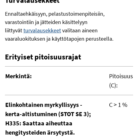
Turvalausekkeet
Ennaltaehkäisyyn, pelastustoimenpiteisiin,
varastointiin ja jätteiden käsittelyyn
liittyvät
turvalausekkeet
valitaan aineen
vaaraluokituksen ja käyttötapojen perusteella.
Erityiset pitoisuusrajat
Merkintä:
Pitoisuus
(C):
Elinkohtainen myrkyllisyys -
C > 1 %
kerta-altistuminen (STOT SE 3);
H335: Saattaa aiheuttaa
hengitysteiden ärsytystä.