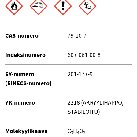
CAS-numero
79-10-7
Indeksinumero
607-061-00-8
EY-numero
201-177-9
(EINECS-numero)
YK-numero
2218 (AKRYYLIHAPPO,
STABILOITU)
Molekyylikaava
C
H
O
3
4
2