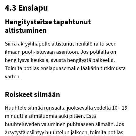
4.3 Ensiapu
Hengitysteitse tapahtunut
altistuminen
Siirrä akryylihapolle altistunut henkilö raittiiseen
ilmaan puoli-istuvaan asentoon. Jos potilalla on
hengitysvaikeuksia, avusta hengitystä palkeella.
Toimita potilas ensiapuasemalle lääkärin tutkimusta
varten.
Roiskeet silmään
Huuhtele silmää runsaalla juoksevalla vedellä 10 - 15
minuuttia silmäluomia auki pitäen. Estä
huuhteluveden valuminen puhtaaseen silmään. Jos
ärsytystä esiintyy huuhtelun jälkeen, toimita potilas