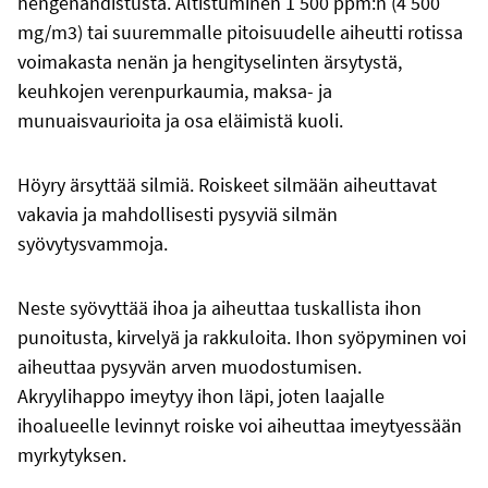
hengenahdistusta. Altistuminen 1 500 ppm:n (4 500
mg/m3) tai suuremmalle pitoisuudelle aiheutti rotissa
voimakasta nenän ja hengityselinten ärsytystä,
keuhkojen verenpurkaumia, maksa- ja
munuaisvaurioita ja osa eläimistä kuoli.
Höyry ärsyttää silmiä. Roiskeet silmään aiheuttavat
vakavia ja mahdollisesti pysyviä silmän
syövytysvammoja.
Neste syövyttää ihoa ja aiheuttaa tuskallista ihon
punoitusta, kirvelyä ja rakkuloita. Ihon syöpyminen voi
aiheuttaa pysyvän arven muodostumisen.
Akryylihappo imeytyy ihon läpi, joten laajalle
ihoalueelle levinnyt roiske voi aiheuttaa imeytyessään
myrkytyksen.