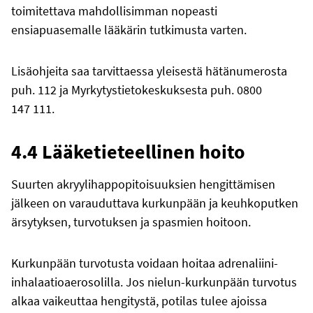
toimitettava mahdollisimman nopeasti
ensiapuasemalle lääkärin tutkimusta varten.
Lisäohjeita saa tarvittaessa yleisestä hätänumerosta
puh. 112 ja Myrkytystietokeskuksesta puh.
0800
147 111
.
4.4 Lääketieteellinen hoito
Suurten akryylihappopitoisuuksien hengittämisen
jälkeen on varauduttava kurkunpään ja keuhkoputken
ärsytyksen, turvotuksen ja spasmien hoitoon.
Kurkunpään turvotusta voidaan hoitaa adrenaliini-
inhalaatioaerosolilla. Jos nielun-kurkunpään turvotus
alkaa vaikeuttaa hengitystä, potilas tulee ajoissa