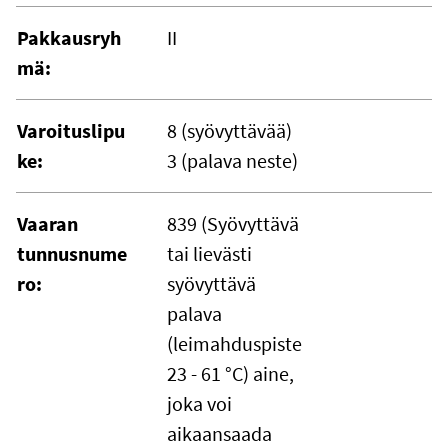
Pakkausryh
II
mä:
Varoituslipu
8 (syövyttävää)
ke:
3 (palava neste)
Vaaran
839 (Syövyttävä
tunnusnume
tai lievästi
ro:
syövyttävä
palava
(leimahduspiste
23 - 61 °C) aine,
joka voi
aikaansaada