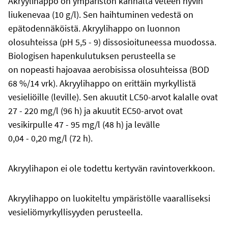
Akryylihappo on ympäristön kannalta veteen hyvin
liukenevaa (10 g/l). Sen haihtuminen vedestä on
epätodennäköistä. Akryylihappo on luonnon
olosuhteissa (pH 5,5 - 9) dissosioituneessa muodossa.
Biologisen hapenkulutuksen perusteella se
on nopeasti hajoavaa aerobisissa olosuhteissa (BOD
68 %/14 vrk). Akryylihappo on erittäin myrkyllistä
vesieliöille (leville). Sen akuutit LC50-arvot kalalle ovat
27 - 220 mg/l (96 h) ja akuutit EC50-arvot ovat
vesikirpulle 47 - 95 mg/l (48 h) ja levälle
0,04 - 0,20 mg/l (72 h).
Akryylihapon ei ole todettu kertyvän ravintoverkkoon.
Akryylihappo on luokiteltu ympäristölle vaaralliseksi
vesieliömyrkyllisyyden perusteella.