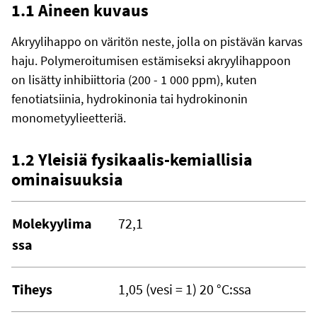
1.1 Aineen kuvaus
Akryylihappo on väritön neste, jolla on pistävän karvas
haju. Polymeroitumisen estämiseksi akryylihappoon
on lisätty inhibiittoria (200 - 1 000 ppm), kuten
fenotiatsiinia, hydrokinonia tai hydrokinonin
monometyylieetteriä.
1.2 Yleisiä fysikaalis-kemiallisia
ominaisuuksia
Molekyylima
72,1
ssa
Tiheys
1,05 (vesi = 1) 20 °C:ssa