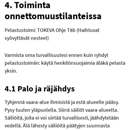
4. Toiminta
onnettomuustilanteissa
Pelastustoimi: TOKEVA Ohje T8b (Haihtuvat
syövyttävät nesteet)
Varmista oma turvallisuutesi ennen kuin ryhdyt
pelastustoimiin: käytä henkilönsuojaimia äläkä pelasta
yksin.
4.1 Palo ja räjähdys
Tyhjennä vaara-alue ihmisistä ja estä alueelle pääsy.
Pysy tuulen yläpuolella. Siirrä säiliöt vaara-alueelta.
Säiliöitä, joita ei voi siirtää turvallisesti, jäähdytetään
vedellä. Älä lähesty säiliöitä päätyjen suunnasta