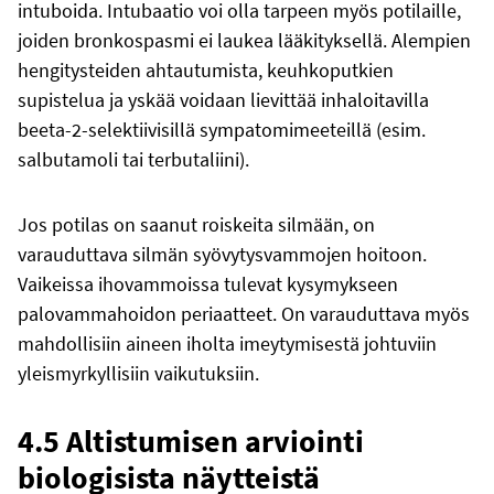
intuboida. Intubaatio voi olla tarpeen myös potilaille,
joiden bronkospasmi ei laukea lääkityksellä. Alempien
hengitysteiden ahtautumista, keuhkoputkien
supistelua ja yskää voidaan lievittää inhaloitavilla
beeta-2-selektiivisillä sympatomimeeteillä (esim.
salbutamoli tai terbutaliini).
Jos potilas on saanut roiskeita silmään, on
varauduttava silmän syövytysvammojen hoitoon.
Vaikeissa ihovammoissa tulevat kysymykseen
palovammahoidon periaatteet. On varauduttava myös
mahdollisiin aineen iholta imeytymisestä johtuviin
yleismyrkyllisiin vaikutuksiin.
4.5 Altistumisen arviointi
biologisista näytteistä