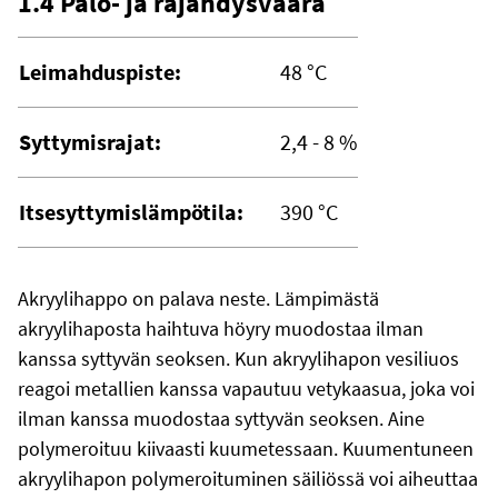
1.4 Palo- ja räjähdysvaara
Leimahduspiste:
48 °C
Syttymisrajat:
2,4 - 8 %
Itsesyttymislämpötila:
390 °C
Akryylihappo on palava neste. Lämpimästä
akryylihaposta haihtuva höyry muodostaa ilman
kanssa syttyvän seoksen. Kun akryylihapon vesiliuos
reagoi metallien kanssa vapautuu vetykaasua, joka voi
ilman kanssa muodostaa syttyvän seoksen. Aine
polymeroituu kiivaasti kuumetessaan. Kuumentuneen
akryylihapon polymeroituminen säiliössä voi aiheuttaa