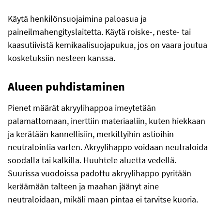
Käytä henkilönsuojaimina paloasua ja
paineilmahengityslaitetta. Käytä roiske-, neste- tai
kaasutiivistä kemikaalisuojapukua, jos on vaara joutua
kosketuksiin nesteen kanssa.
Alueen puhdistaminen
Pienet määrät akryylihappoa imeytetään
palamattomaan, inerttiin materiaaliin, kuten hiekkaan
ja kerätään kannellisiin, merkittyihin astioihin
neutralointia varten. Akryylihappo voidaan neutraloida
soodalla tai kalkilla. Huuhtele aluetta vedellä.
Suurissa vuodoissa padottu akryylihappo pyritään
keräämään talteen ja maahan jäänyt aine
neutraloidaan, mikäli maan pintaa ei tarvitse kuoria.