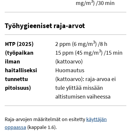
3
mg/m
) /30 min
Työhygieeniset raja-arvot
3
HTP (2025)
2 ppm (6 mg/m
) /8 h
3
(työpaikan
15 ppm (45 mg/m
) /15 min
ilman
(kattoarvo)
haitalliseksi
Huomautus
tunnettu
(kattoarvo): raja-arvoa ei
pitoisuus)
tule ylittää missään
altistumisen vaiheessa
Raja-arvojen määritelmät on esitetty
käyttäjän
oppaassa
(kappale 1.6).