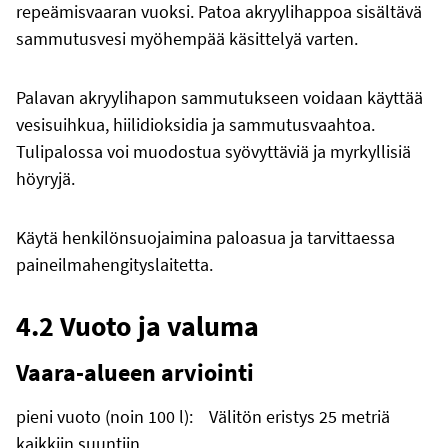
repeämisvaaran vuoksi. Patoa akryylihappoa sisältävä
sammutusvesi myöhempää käsittelyä varten.
Palavan akryylihapon sammutukseen voidaan käyttää
vesisuihkua, hiilidioksidia ja sammutusvaahtoa.
Tulipalossa voi muodostua syövyttäviä ja myrkyllisiä
höyryjä.
Käytä henkilönsuojaimina paloasua ja tarvittaessa
paineilmahengityslaitetta.
4.2 Vuoto ja valuma
Vaara-alueen arviointi
pieni vuoto (noin 100 l): Välitön eristys 25 metriä
kaikkiin suuntiin.