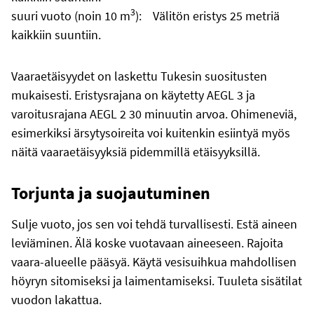
3
suuri vuoto (noin 10 m
): Välitön eristys 25 metriä
kaikkiin suuntiin.
Vaaraetäisyydet on laskettu Tukesin suositusten
mukaisesti. Eristysrajana on käytetty AEGL 3 ja
varoitusrajana AEGL 2 30 minuutin arvoa. Ohimeneviä,
esimerkiksi ärsytysoireita voi kuitenkin esiintyä myös
näitä vaaraetäisyyksiä pidemmillä etäisyyksillä.
Torjunta ja suojautuminen
Sulje vuoto, jos sen voi tehdä turvallisesti. Estä aineen
leviäminen. Älä koske vuotavaan aineeseen. Rajoita
vaara-alueelle pääsyä. Käytä vesisuihkua mahdollisen
höyryn sitomiseksi ja laimentamiseksi. Tuuleta sisätilat
vuodon lakattua.