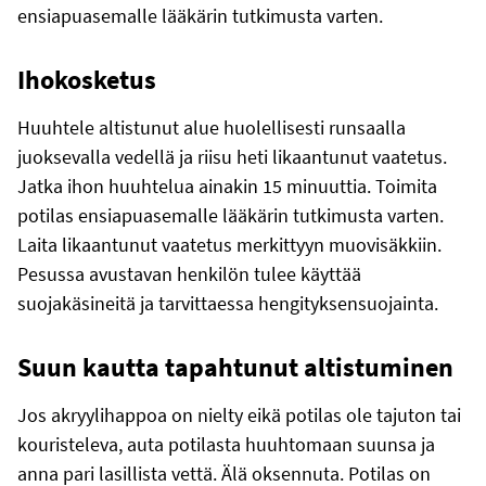
ensiapuasemalle lääkärin tutkimusta varten.
Ihokosketus
Huuhtele altistunut alue huolellisesti runsaalla
juoksevalla vedellä ja riisu heti likaantunut vaatetus.
Jatka ihon huuhtelua ainakin 15 minuuttia. Toimita
potilas ensiapuasemalle lääkärin tutkimusta varten.
Laita likaantunut vaatetus merkittyyn muovisäkkiin.
Pesussa avustavan henkilön tulee käyttää
suojakäsineitä ja tarvittaessa hengityksensuojainta.
Suun kautta tapahtunut altistuminen
Jos akryylihappoa on nielty eikä potilas ole tajuton tai
kouristeleva, auta potilasta huuhtomaan suunsa ja
anna pari lasillista vettä. Älä oksennuta. Potilas on