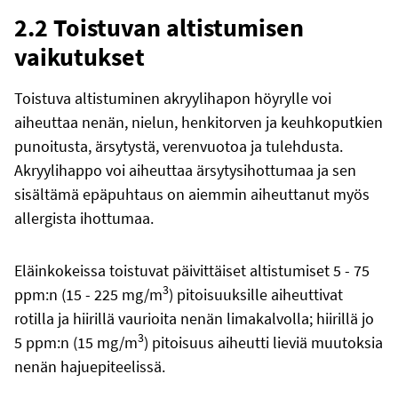
2.2 Toistuvan altistumisen
vaikutukset
Toistuva altistuminen akryylihapon höyrylle voi
aiheuttaa nenän, nielun, henkitorven ja keuhkoputkien
punoitusta, ärsytystä, verenvuotoa ja tulehdusta.
Akryylihappo voi aiheuttaa ärsytysihottumaa ja sen
sisältämä epäpuhtaus on aiemmin aiheuttanut myös
allergista ihottumaa.
Eläinkokeissa toistuvat päivittäiset altistumiset 5 - 75
3
ppm:n (15 - 225 mg/m
) pitoisuuksille aiheuttivat
rotilla ja hiirillä vaurioita nenän limakalvolla; hiirillä jo
3
5 ppm:n (15 mg/m
) pitoisuus aiheutti lieviä muutoksia
nenän hajuepiteelissä.