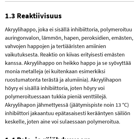
1.3 Reaktiivisuus
Akryylihappo, joka ei sisällä inhibiittoria, polymeroituu
auringonvalon, lämmön, hapen, peroksidien, emästen,
vahvojen happojen ja tertiääristen amiinien
vaikutuksesta. Reaktio on kiivas erityisesti emästen
kanssa. Akryylihappo on heikko happo ja se syövyttää
monia metalleja (ei kuitenkaan esimerkiksi
ruostumatonta terästä ja alumiinia). Akryylihapon
höyry ei sisällä inhibiittoria, joten höyry voi
polymeroituessaan tukkia pieniä venttiilejä.
Akryylihapon jähmettyessä (jäätymispiste noin 13 °C)
inhibiittori jakaantuu epätasaisesti kerääntyen säiliön
keskelle, joten aine voi sulaessaan polymeroitua.