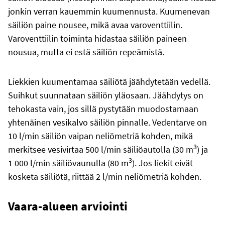
jonkin verran kauemmin kuumennusta. Kuumenevan
säiliön paine nousee, mikä avaa varoventtiilin.
Varoventtiilin toiminta hidastaa säiliön paineen
nousua, mutta ei estä säiliön repeämistä.
Liekkien kuumentamaa säiliötä jäähdytetään vedellä.
Suihkut suunnataan säiliön yläosaan. Jäähdytys on
tehokasta vain, jos sillä pystytään muodostamaan
yhtenäinen vesikalvo säiliön pinnalle. Vedentarve on
10 l/min säiliön vaipan neliömetriä kohden, mikä
3
merkitsee vesivirtaa 500 l/min säiliöautolla (30 m
) ja
3
1 000 l/min säiliövaunulla (80 m
). Jos liekit eivät
kosketa säiliötä, riittää 2 l/min neliömetriä kohden.
Vaara-alueen arviointi