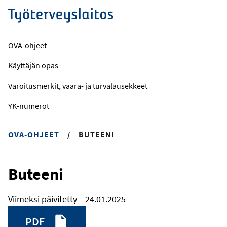
Hyppää
pääsisältöön
OVA-ohjeet
Käyttäjän opas
Varoitusmerkit, vaara- ja turvalausekkeet
YK-numerot
OVA-OHJEET
/
BUTEENI
Buteeni
Viimeksi päivitetty
24.01.2025
PDF