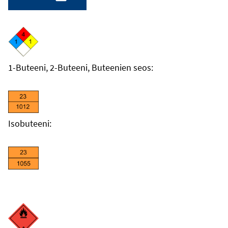
1-Buteeni, 2-Buteeni, Buteenien seos:
Isobuteeni: