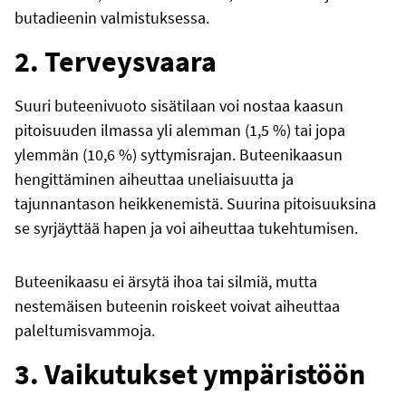
butadieenin valmistuksessa.
2. Terveysvaara
Suuri buteenivuoto sisätilaan voi nostaa kaasun
pitoisuuden ilmassa yli alemman (1,5 %) tai jopa
ylemmän (10,6 %) syttymisrajan. Buteenikaasun
hengittäminen aiheuttaa uneliaisuutta ja
tajunnantason heikkenemistä. Suurina pitoisuuksina
se syrjäyttää hapen ja voi aiheuttaa tukehtumisen.
Buteenikaasu ei ärsytä ihoa tai silmiä, mutta
nestemäisen buteenin roiskeet voivat aiheuttaa
paleltumisvammoja.
3. Vaikutukset ympäristöön