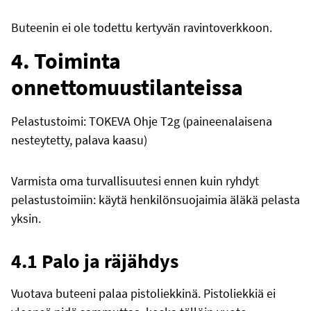
Buteenin ei ole todettu kertyvän ravintoverkkoon.
4. Toiminta
onnettomuustilanteissa
Pelastustoimi: TOKEVA Ohje T2g (paineenalaisena
nesteytetty, palava kaasu)
Varmista oma turvallisuutesi ennen kuin ryhdyt
pelastustoimiin: käytä henkilönsuojaimia äläkä pelasta
yksin.
4.1 Palo ja räjähdys
Vuotava buteeni palaa pistoliekkinä. Pistoliekkiä ei