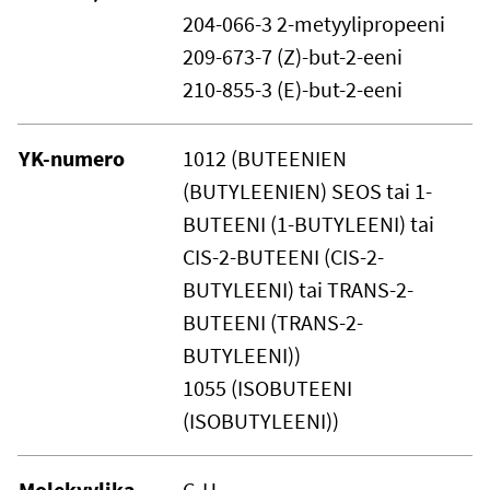
204-066-3 2-metyylipropeeni
209-673-7 (Z)-but-2-eeni
210-855-3 (E)-but-2-eeni
YK-numero
1012 (BUTEENIEN
(BUTYLEENIEN) SEOS tai 1-
BUTEENI (1-BUTYLEENI) tai
CIS-2-BUTEENI (CIS-2-
BUTYLEENI) tai TRANS-2-
BUTEENI (TRANS-2-
BUTYLEENI))
1055 (ISOBUTEENI
(ISOBUTYLEENI))
Molekyylika
C
H