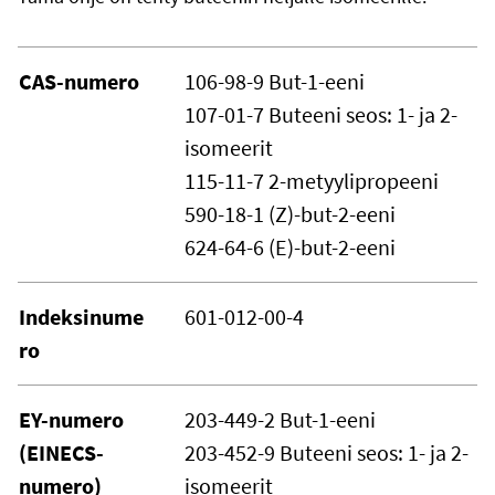
CAS-numero
106-98-9 But-1-eeni
107-01-7 Buteeni seos: 1- ja 2-
isomeerit
115-11-7 2-metyylipropeeni
590-18-1 (Z)-but-2-eeni
624-64-6 (E)-but-2-eeni
Indeksinume
601-012-00-4
ro
EY-numero
203-449-2 But-1-eeni
(EINECS-
203-452-9 Buteeni seos: 1- ja 2-
numero)
isomeerit