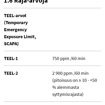
1.6 Raja-arvoja
TEEL-arvot
(Temporary
Emergency
Exposure Limit,
SCAPA)
TEEL-1
750 ppm /60 min
TEEL-2
2 900 ppm /60 min
(pitoisuus on ≥ 10 - <50
% alemmasta
syttymisrajasta)