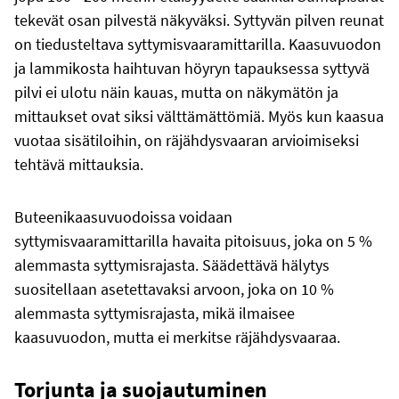
tekevät osan pilvestä näkyväksi. Syttyvän pilven reunat
on tiedusteltava syttymisvaaramittarilla. Kaasuvuodon
ja lammikosta haihtuvan höyryn tapauksessa syttyvä
pilvi ei ulotu näin kauas, mutta on näkymätön ja
mittaukset ovat siksi välttämättömiä. Myös kun kaasua
vuotaa sisätiloihin, on räjähdysvaaran arvioimiseksi
tehtävä mittauksia.
Buteenikaasuvuodoissa voidaan
syttymisvaaramittarilla havaita pitoisuus, joka on 5 %
alemmasta syttymisrajasta. Säädettävä hälytys
suositellaan asetettavaksi arvoon, joka on 10 %
alemmasta syttymisrajasta, mikä ilmaisee
kaasuvuodon, mutta ei merkitse räjähdysvaaraa.
Torjunta ja suojautuminen