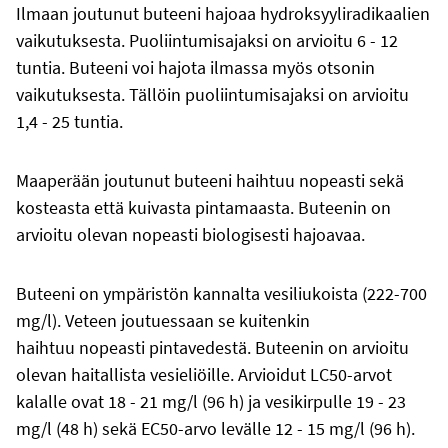
Ilmaan joutunut buteeni hajoaa hydroksyyliradikaalien
vaikutuksesta. Puoliintumisajaksi on arvioitu 6 - 12
tuntia. Buteeni voi hajota ilmassa myös otsonin
vaikutuksesta. Tällöin puoliintumisajaksi on arvioitu
1,4 - 25 tuntia.
Maaperään joutunut buteeni haihtuu nopeasti sekä
kosteasta että kuivasta pintamaasta. Buteenin on
arvioitu olevan nopeasti biologisesti hajoavaa.
Buteeni on ympäristön kannalta vesiliukoista (222-700
mg/l). Veteen joutuessaan se kuitenkin
haihtuu nopeasti pintavedestä. Buteenin on arvioitu
olevan haitallista vesieliöille. Arvioidut LC50-arvot
kalalle ovat 18 - 21 mg/l (96 h) ja vesikirpulle 19 - 23
mg/l (48 h) sekä EC50-arvo levälle 12 - 15 mg/l (96 h).