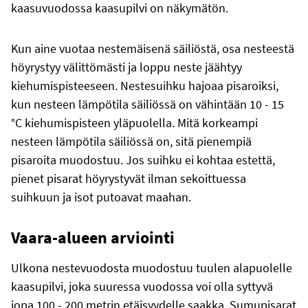
kaasuvuodossa kaasupilvi on näkymätön.
Kun aine vuotaa nestemäisenä säiliöstä, osa nesteestä
höyrystyy välittömästi ja loppu neste jäähtyy
kiehumispisteeseen. Nestesuihku hajoaa pisaroiksi,
kun nesteen lämpötila säiliössä on vähintään 10 - 15
°C kiehumispisteen yläpuolella. Mitä korkeampi
nesteen lämpötila säiliössä on, sitä pienempiä
pisaroita muodostuu. Jos suihku ei kohtaa estettä,
pienet pisarat höyrystyvät ilman sekoittuessa
suihkuun ja isot putoavat maahan.
Vaara-alueen arviointi
Ulkona nestevuodosta muodostuu tuulen alapuolelle
kaasupilvi, joka suuressa vuodossa voi olla syttyvä
jopa 100 - 200 metrin etäisyydelle saakka. Sumupisarat