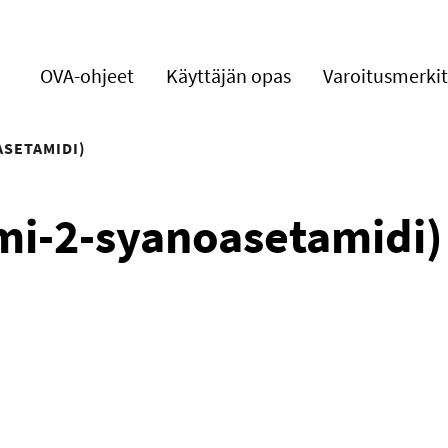
OVA-ohjeet
Käyttäjän opas
Varoitusmerkit
ASETAMIDI)
mi-2-syanoasetamidi)