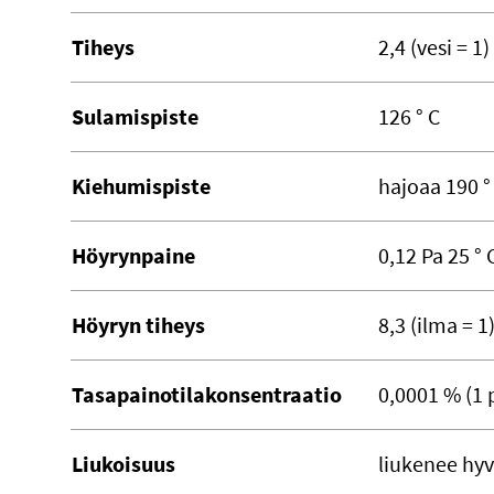
Tiheys
2,4 (vesi = 1)
Sulamispiste
126 ° C
Kiehumispiste
hajoaa 190 °
Höyrynpaine
0,12 Pa 25 ° 
Höyryn tiheys
8,3 (ilma = 1
Tasapainotilakonsentraatio
0,0001 % (1 
Liukoisuus
liukenee hyvi