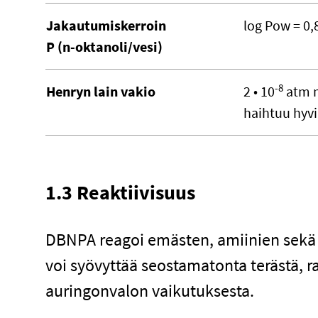
Jakautumiskerroin
log Pow = 0,
P (n-oktanoli/vesi)
-8
Henryn lain vakio
2 • 10
atm 
haihtuu hyvi
1.3 Reaktiivisuus
DBNPA reagoi emästen, amiinien sekä 
voi syövyttää seostamatonta terästä, r
auringonvalon vaikutuksesta.