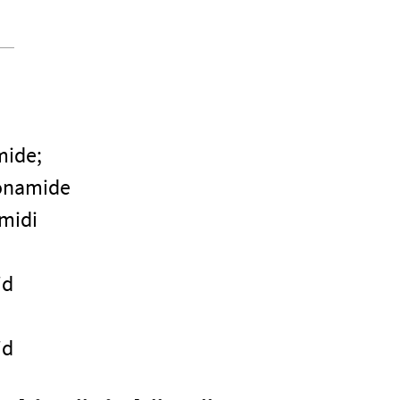
mide;
ionamide
amidi
id
id