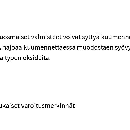
liuosmaiset valmisteet voivat syttyä kuumenn
PA hajoaa kuumennettaessa muodostaen syövyt
a typen oksideita.
ukaiset varoitusmerkinnät