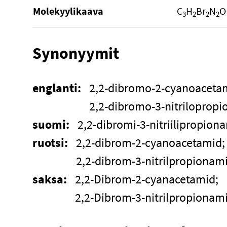
Molekyylikaava
C
H
Br
N
O
3
2
2
2
Synonyymit
englanti:
2,2-dibromo-2-cyanoaceta
2,2-dibromo-3-nitriloprop
suomi:
2,2-dibromi-3-nitriilipropion
ruotsi:
2,2-dibrom-2-cyanoacetamid;
2,2-dibrom-3-nitrilpropionam
saksa:
2,2-Dibrom-2-cyanacetamid;
2,2-Dibrom-3-nitrilpropionam