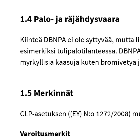
1.4 Palo- ja räjähdysvaara
Kiinteä DBNPA ei ole syttyvää, mutta 
esimerkiksi tulipalotilanteessa. DBN
myrkyllisiä kaasuja kuten bromivetyä j
1.5 Merkinnät
CLP-asetuksen ((EY) N:o 1272/2008) m
Varoitusmerkit