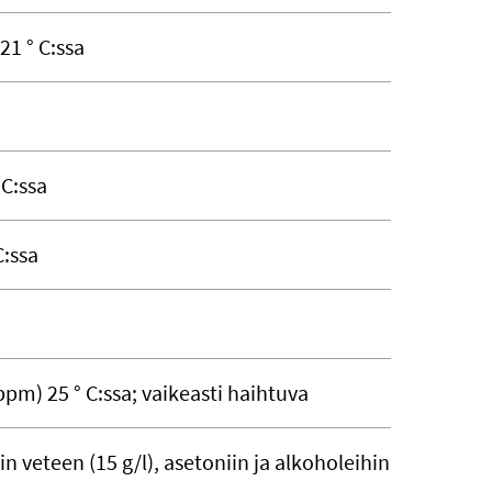
 21 ° C:ssa
 C:ssa
C:ssa
)
ppm) 25 ° C:ssa; vaikeasti haihtuva
n veteen (15 g/l), asetoniin ja alkoholeihin