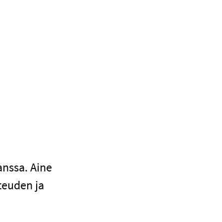
nssa. Aine
teuden ja