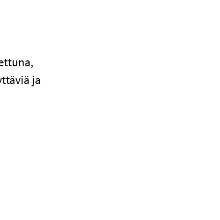
ettuna,
täviä ja