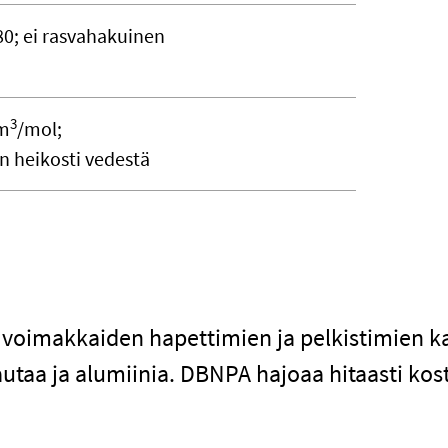
80; ei rasvahakuinen
3
m
/mol;
n heikosti vedestä
voimakkaiden hapettimien ja pelkistimien ka
autaa ja alumiinia. DBNPA hajoaa hitaasti kos