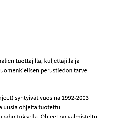
ien tuottajilla, kuljettajilla ja
 Suomenkielisen perustiedon tarve
jeet) syntyivät vuosina 1992-2003
 uusia ohjeita tuotettu
n rahoituksella. Ohjeet on valmisteltu