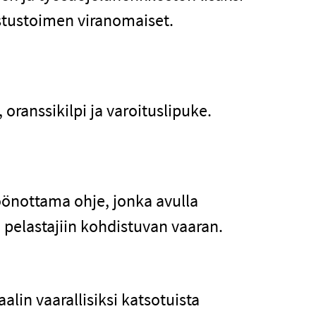
stustoimen viranomaiset.
oranssikilpi ja varoituslipuke.
öönottama ohje, jonka avulla
 pelastajiin kohdistuvan vaaran.
in vaarallisiksi katsotuista