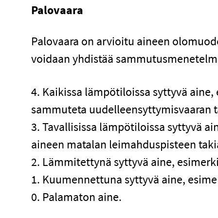
Palovaara
Palovaara on arvioitu aineen olomuod
voidaan yhdistää sammutusmenetelm
4. Kaikissa lämpötiloissa syttyvä aine,
sammuteta uudelleensyttymisvaaran ta
3. Tavallisissa lämpötiloissa syttyvä a
aineen matalan leimahduspisteen takia.
2. Lämmitettynä syttyvä aine, esimerk
1. Kuumennettuna syttyvä aine, esimer
0. Palamaton aine.