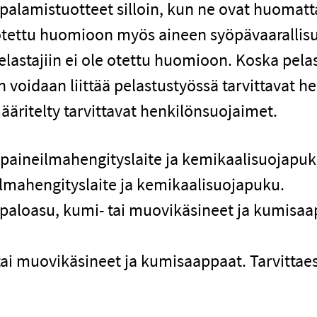
alamistuotteet silloin, kun ne ovat huomatta
 otettu huomioon myös aineen syöpävaarallis
lastajiin ei ole otettu huomioon. Koska pelas
n voidaan liittää pelastustyössä tarvittavat 
ääritelty tarvittavat henkilönsuojaimet.
n paineilmahengityslaite ja kemikaalisuojapuk
ilmahengityslaite ja kemikaalisuojapuku.
a paloasu, kumi- tai muovikäsineet ja kumisaap
ai muovikäsineet ja kumisaappaat. Tarvittaes