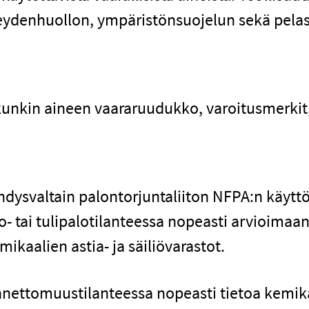
rveydenhuollon, ympäristönsuojelun sekä pela
kunkin aineen vaararuudukko, varoitusmerkit, 
dysvaltain palontorjuntaliiton NFPA:n käytt
- tai tulipalotilanteessa nopeasti arvioimaan
kaalien astia- ja säiliövarastot.
ettomuustilanteessa nopeasti tietoa kemikaal