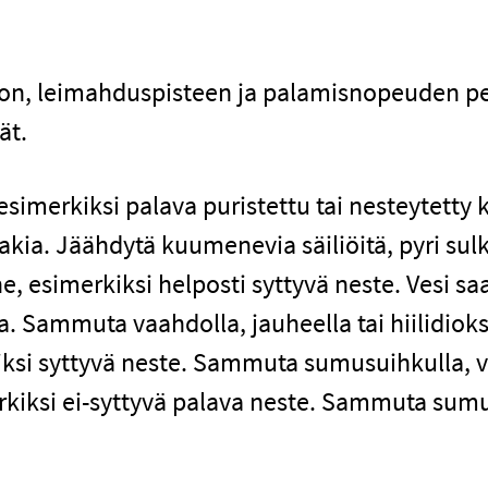
on, leimahduspisteen ja palamisnopeuden pe
ät.
 esimerkiksi palava puristettu tai nesteytetty
kia. Jäähdytä kuumenevia säiliöitä, pyri su
ine, esimerkiksi helposti syttyvä neste. Vesi
 Sammuta vaahdolla, jauheella tai hiilidioksi
iksi syttyvä neste. Sammuta sumusuihkulla, va
kiksi ei-syttyvä palava neste. Sammuta sumus