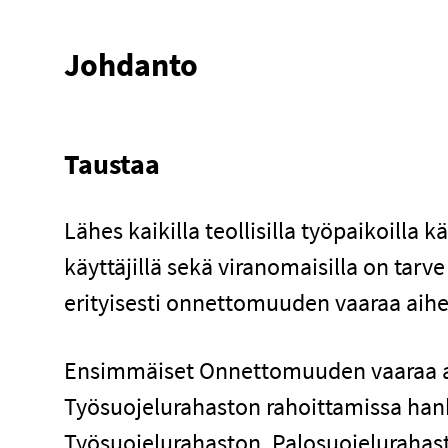
Johdanto
Taustaa
Lähes kaikilla teollisilla työpaikoilla 
käyttäjillä sekä viranomaisilla on ta
erityisesti onnettomuuden vaaraa aihe
Ensimmäiset Onnettomuuden vaaraa aih
Työsuojelurahaston rahoittamissa hankk
Työsuojelurahaston, Palosuojelurahaston