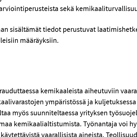
arviointiperusteista sekä kemikaaliturvallisuu
an sisältämät tiedot perustuvat laatimishetke
leisiin määräyksiin.
rauduttaessa kemikaaleista aiheutuviin vaarati
kaalivarastojen ympäristössä ja kuljetuksessa
ltaa myös suunniteltaessa yrityksen työsuoje
tamaa kemikaalialtistumista. Työnantaja voi h
käytettävistä vaarallisista aineista. Teollisu