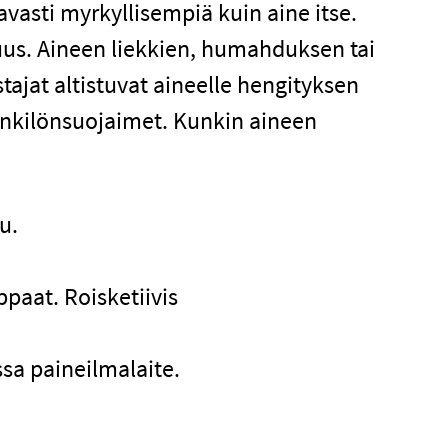
vasti myrkyllisempiä kuin aine itse.
uus. Aineen liekkien, humahduksen tai
tajat altistuvat aineelle hengityksen
henkilönsuojaimet. Kunkin aineen
u.
paat. Roisketiivis
sa paineilmalaite.