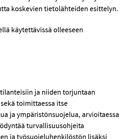
tta koskevien tietolähteiden esittelyn.
llä käytettävissä olleeseen
lanteisiin ja niiden torjuntaan
 sekä toimittaessa itse
lua ja ympäristönsuojelua, arvioitaessa
yödyntää turvallisuusohjeita
uden ja työsuojeluhenkilöstön lisäksi