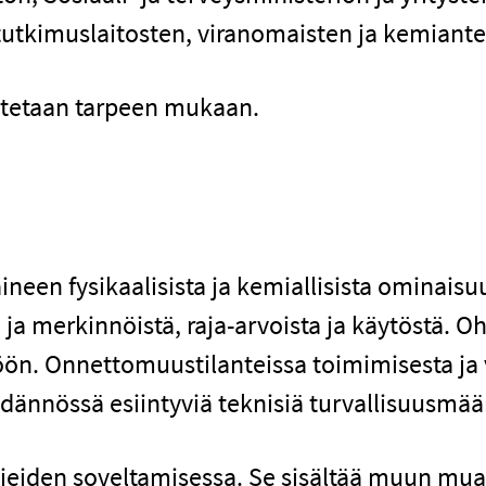
 tutkimuslaitosten, viranomaisten ja kemiant
uotetaan tarpeen mukaan.
ineen fysikaalisista ja kemiallisista ominaisuu
ja merkinnöistä, raja-arvoista ja käytöstä. Oh
öön. Onnettomuustilanteissa toimimisesta ja
äädännössä esiintyviä teknisiä turvallisuusmää
jeiden soveltamisessa. Se sisältää muun muas