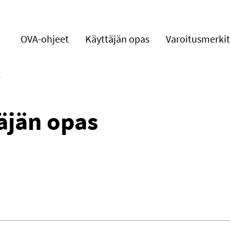
OVA-ohjeet
Käyttäjän opas
Varoitusmerkit
S
äjän opas