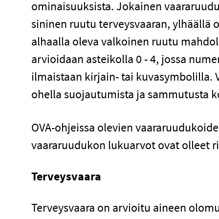
ominaisuuksista. Jokainen vaararuudu
sininen ruutu terveysvaaran, ylhäällä 
alhaalla oleva valkoinen ruutu mahdoll
arvioidaan asteikolla 0 - 4, jossa num
ilmaistaan kirjain- tai kuvasymbolilla
ohella suojautumista ja sammutusta k
OVA-ohjeissa olevien vaararuudukoiden
vaararuudukon lukuarvot ovat olleet rist
Terveysvaara
Terveysvaara on arvioitu aineen olomu