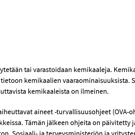
käytetään tai varastoidaan kemikaaleja. Kemikaal
rve tietoon kemikaalien vaaraominaisuuksista.
uttavista kemikaaleista on ilmeinen.
euttavat aineet -turvallisuusohjeet (OVA-oh
eissa. Tämän jälkeen ohjeita on päivitetty ja
, Sosiaali- ja terveysministeriön ja yrityste