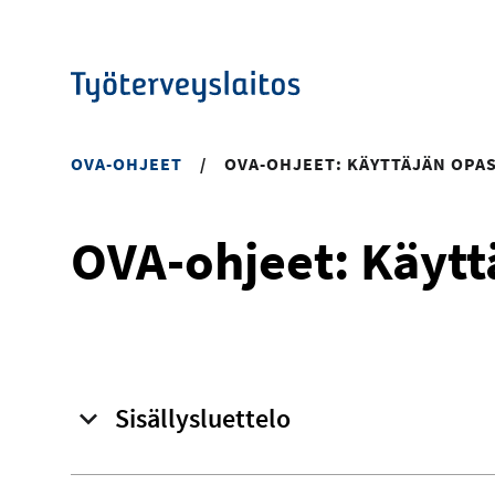
Hyppää
pääsisältöön
OVA-OHJEET
/
OVA-OHJEET: KÄYTTÄJÄN OPA
OVA-ohjeet: Käytt
Sisällysluettelo