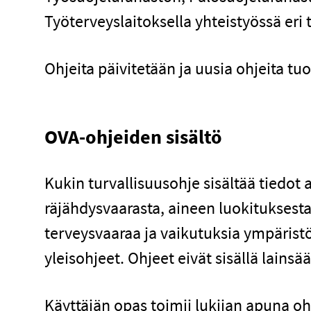
Työterveyslaitoksella yhteistyössä eri
Ohjeita päivitetään ja uusia ohjeita t
OVA-ohjeiden sisältö
Kukin turvallisuusohje sisältää tiedot a
räjähdysvaarasta, aineen luokituksesta 
terveysvaaraa ja vaikutuksia ympärist
yleisohjeet. Ohjeet eivät sisällä lains
Käyttäjän opas toimii lukijan apuna oh