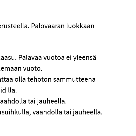
rusteella. Palovaaran luokkaan
 kaasu. Palavaa vuotoa ei yleensä
lkemaan vuoto.
 saattaa olla tehoton sammutteena
dilla.
ahdolla tai jauheella.
uihkulla, vaahdolla tai jauheella.