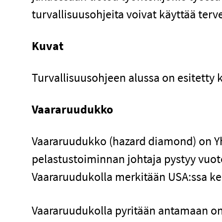
turvallisuusohjeita voivat käyttää te
Kuvat
Turvallisuusohjeen alussa on esitetty 
Vaararuudukko
Vaararuudukko (hazard diamond) on Yh
pelastustoiminnan johtaja pystyy vuoto
Vaararuudukolla merkitään USA:ssa kemi
Vaararuudukolla pyritään antamaan onn