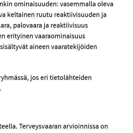
jonkin ominaisuuden: vasemmalla oleva
va keltainen ruutu reaktiivisuuden ja
ra, palovaara ja reaktiivisuus
nen erityinen vaaraominaisuus
 sisältyvät aineen vaaratekijöiden
yhmässä, jos eri tietolähteiden
.
eella. Terveysvaaran arvioinnissa on