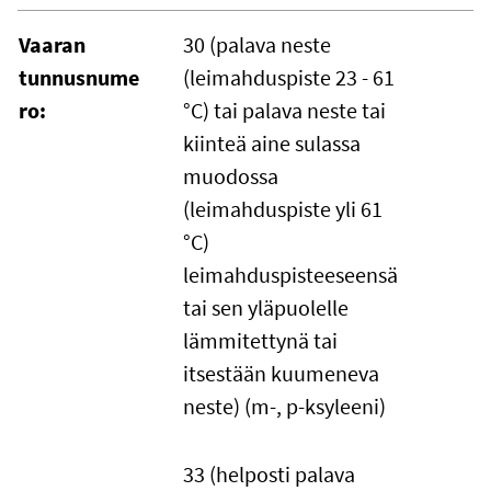
Vaaran
30 (palava neste
tunnusnume
(leimahduspiste 23 - 61
ro:
°C) tai palava neste tai
kiinteä aine sulassa
muodossa
(leimahduspiste yli 61
°C)
leimahduspisteeseensä
tai sen yläpuolelle
lämmitettynä tai
itsestään kuumeneva
neste) (m-, p-ksyleeni)
33 (helposti palava