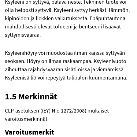
Ksyleeni on syttyvä, palava neste. Tekninen tuote voi
olla helposti syttyvä. Ksyleeni syttyy herkästi lämmön,
kipinöiden ja liekkien vaikutuksesta. Epäpuhtautena
mahdollisesti olevat tolueeni ja bentseeni lisäävät
syttymisvaaraa.
Ksyleenihöyry voi muodostaa ilman kanssa syttyvän
seoksen. Höyry on ilmaa raskaampaa. Ksyleenivuoto
aiheuttaa räjähdysvaaran sisätiloissa ja viemäreissä.
Ksyleenisäiliö voi repeytyä tulipalon kuumentamana.
1.5 Merkinnät
CLP-asetuksen ((EY) N:o 1272/2008) mukaiset
varoitusmerkinnät
Varoitusmerkit