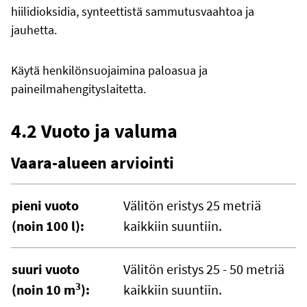
hiilidioksidia, synteettistä sammutusvaahtoa ja
jauhetta.
Käytä henkilönsuojaimina paloasua ja
paineilmahengityslaitetta.
4.2 Vuoto ja valuma
Vaara-alueen arviointi
pieni vuoto
Välitön eristys 25 metriä
(noin 100 l):
kaikkiin suuntiin.
suuri vuoto
Välitön eristys 25 - 50 metriä
3
(noin 10 m
):
kaikkiin suuntiin.