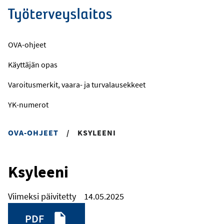
Hyppää
pääsisältöön
OVA-ohjeet
Käyttäjän opas
Varoitusmerkit, vaara- ja turvalausekkeet
YK-numerot
OVA-OHJEET
/
KSYLEENI
Ksyleeni
Viimeksi päivitetty
14.05.2025
PDF