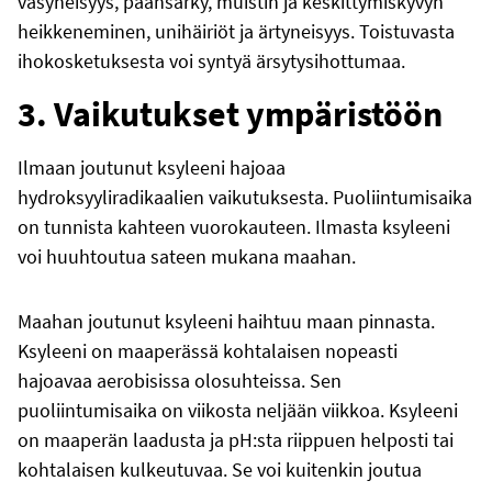
väsyneisyys, päänsärky, muistin ja keskittymiskyvyn
heikkeneminen, unihäiriöt ja ärtyneisyys. Toistuvasta
ihokosketuksesta voi syntyä ärsytysihottumaa.
3. Vaikutukset ympäristöön
Ilmaan joutunut ksyleeni hajoaa
hydroksyyliradikaalien vaikutuksesta. Puoliintumisaika
on tunnista kahteen vuorokauteen. Ilmasta ksyleeni
voi huuhtoutua sateen mukana maahan.
Maahan joutunut ksyleeni haihtuu maan pinnasta.
Ksyleeni on maaperässä kohtalaisen nopeasti
hajoavaa aerobisissa olosuhteissa. Sen
puoliintumisaika on viikosta neljään viikkoa. Ksyleeni
on maaperän laadusta ja pH:sta riippuen helposti tai
kohtalaisen kulkeutuvaa. Se voi kuitenkin joutua