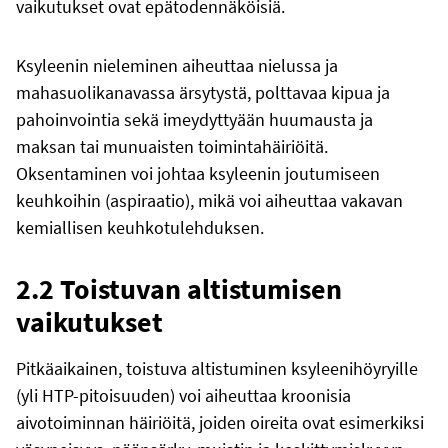
vaikutukset ovat epätodennäköisiä.
Ksyleenin nieleminen aiheuttaa nielussa ja
mahasuolikanavassa ärsytystä, polttavaa kipua ja
pahoinvointia sekä imeydyttyään huumausta ja
maksan tai munuaisten toimintahäiriöitä.
Oksentaminen voi johtaa ksyleenin joutumiseen
keuhkoihin (aspiraatio), mikä voi aiheuttaa vakavan
kemiallisen keuhkotulehduksen.
2.2 Toistuvan altistumisen
vaikutukset
Pitkäaikainen, toistuva altistuminen ksyleenihöyryille
(yli HTP-pitoisuuden) voi aiheuttaa kroonisia
aivotoiminnan häiriöitä, joiden oireita ovat esimerkiksi