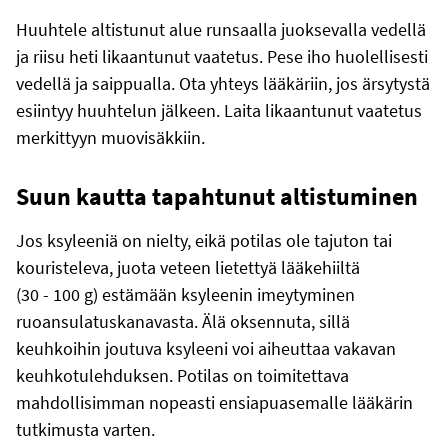
Huuhtele altistunut alue runsaalla juoksevalla vedellä
ja riisu heti likaantunut vaatetus. Pese iho huolellisesti
vedellä ja saippualla. Ota yhteys lääkäriin, jos ärsytystä
esiintyy huuhtelun jälkeen. Laita likaantunut vaatetus
merkittyyn muovisäkkiin.
Suun kautta tapahtunut altistuminen
Jos ksyleeniä on nielty, eikä potilas ole tajuton tai
kouristeleva, juota veteen lietettyä lääkehiiltä
(30 - 100 g) estämään ksyleenin imeytyminen
ruoansulatuskanavasta. Älä oksennuta, sillä
keuhkoihin joutuva ksyleeni voi aiheuttaa vakavan
keuhkotulehduksen. Potilas on toimitettava
mahdollisimman nopeasti ensiapuasemalle lääkärin
tutkimusta varten.