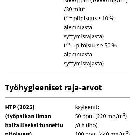
/30 min*
(* = pitoisuus > 10 %
alemmasta
syttymisrajasta)
(** = pitoisuus > 50 %
alemmasta
syttymisrajasta)
Työhygieeniset raja-arvot
HTP (2025)
ksyleenit:
3
(työpaikan ilman
50 ppm (220 mg/m
)
haitalliseksi tunnettu
/8 h (iho)
3
pitoisuus)
100 ppm (440 mg/m
)