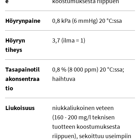
e
koostumuksesta riippuen
Höyrynpaine
0,8 kPa (6 mmHg) 20 °C:ssa
Höyryn
3,7 (ilma = 1)
tiheys
Tasapainotil
0,8 % (8 000 ppm) 20 °C:ssa;
akonsentraa
haihtuva
tio
Liukoisuus
niukkaliukoinen veteen
(160 - 200 mg/l teknisen
tuotteen koostumuksesta
riippuen), sekoittuu useimpiin