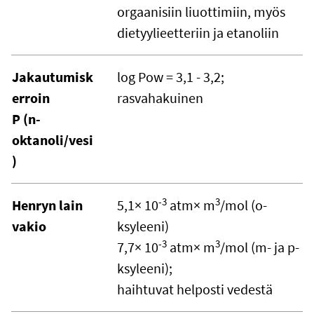
orgaanisiin liuottimiin, myös
dietyylieetteriin ja etanoliin
Jakautumisk
log Pow = 3,1 - 3,2;
erroin
rasvahakuinen
P (n-
oktanoli/vesi
)
-3
3
Henryn lain
5,1× 10
atm× m
/mol (o-
vakio
ksyleeni)
-3
3
7,7× 10
atm× m
/mol (m- ja p-
ksyleeni);
haihtuvat helposti vedestä