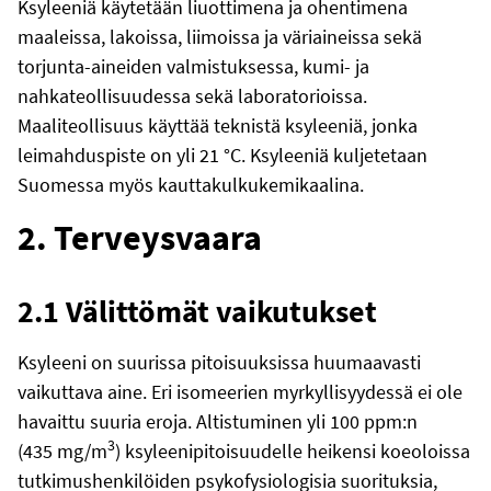
Ksyleeniä käytetään liuottimena ja ohentimena
maaleissa, lakoissa, liimoissa ja väriaineissa sekä
torjunta-aineiden valmistuksessa, kumi- ja
nahkateollisuudessa sekä laboratorioissa.
Maaliteollisuus käyttää teknistä ksyleeniä, jonka
leimahduspiste on yli 21 °C. Ksyleeniä kuljetetaan
Suomessa myös kauttakulkukemikaalina.
2. Terveysvaara
2.1 Välittömät vaikutukset
Ksyleeni on suurissa pitoisuuksissa huumaavasti
vaikuttava aine. Eri isomeerien myrkyllisyydessä ei ole
havaittu suuria eroja. Altistuminen yli 100 ppm:n
3
(435 mg/m
) ksyleenipitoisuudelle heikensi koeoloissa
tutkimushenkilöiden psykofysiologisia suorituksia,