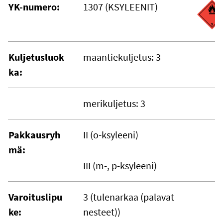
YK-numero:
1307 (KSYLEENIT)
Kuljetusluok
maantiekuljetus: 3
ka:
merikuljetus: 3
Pakkausryh
II (o-ksyleeni)
mä:
III (m-, p-ksyleeni)
Varoituslipu
3 (tulenarkaa (palavat
ke:
nesteet))