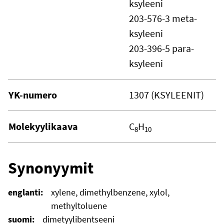
ksyleeni
203-576-3 meta-
ksyleeni
203-396-5 para-
ksyleeni
YK-numero
1307 (KSYLEENIT)
Molekyylikaava
C
H
8
10
Synonyymit
englanti:
xylene, dimethylbenzene, xylol,
methyltoluene
suomi:
dimetyylibentseeni