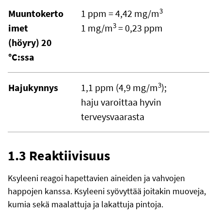
3
Muuntokerto
1 ppm = 4,42 mg/m
3
imet
1 mg/m
= 0,23 ppm
(höyry) 20
°C:ssa
3
Hajukynnys
1,1 ppm (4,9 mg/m
);
haju varoittaa hyvin
terveysvaarasta
1.3 Reaktiivisuus
Ksyleeni reagoi hapettavien aineiden ja vahvojen
happojen kanssa. Ksyleeni syövyttää joitakin muoveja,
kumia sekä maalattuja ja lakattuja pintoja.