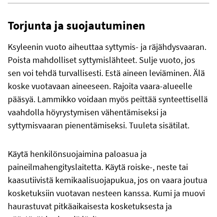
Torjunta ja suojautuminen
Ksyleenin vuoto aiheuttaa syttymis- ja räjähdysvaaran.
Poista mahdolliset syttymislähteet. Sulje vuoto, jos
sen voi tehdä turvallisesti. Estä aineen leviäminen. Älä
koske vuotavaan aineeseen. Rajoita vaara-alueelle
pääsyä. Lammikko voidaan myös peittää synteettisellä
vaahdolla höyrystymisen vähentämiseksi ja
syttymisvaaran pienentämiseksi. Tuuleta sisätilat.
Käytä henkilönsuojaimina paloasua ja
paineilmahengityslaitetta. Käytä roiske-, neste tai
kaasutiivistä kemikaalisuojapukua, jos on vaara joutua
kosketuksiin vuotavan nesteen kanssa. Kumi ja muovi
haurastuvat pitkäaikaisesta kosketuksesta ja