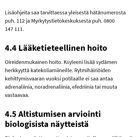
Lisäohjeita saa tarvittaessa yleisestä hätänumerosta
puh. 112 ja Myrkytystietokeskuksesta puh.
0800
147 111
.
4.4
Lääketieteellinen
hoito
Oireidenmukainen hoito. Ksyleeni lisää sydämen
herkkyyttä katekoliamiineille. Rytmihäiriöiden
kehittymisvaaran vuoksi potilaalle ei saa antaa
adrenaliinia, noradrenaliinia, efedriinia tai muuta
vastaavaa.
4.5 Altistumisen arviointi
biologisista näytteistä