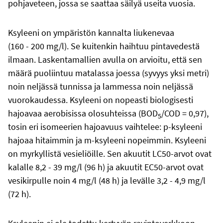
pohjaveteen, jossa se saattaa säilyä useita vuosia.
Ksyleeni on ympäristön kannalta liukenevaa
(160 - 200 mg/l). Se kuitenkin haihtuu pintavedestä
ilmaan. Laskentamallien avulla on arvioitu, että sen
määrä puoliintuu matalassa joessa (syvyys yksi metri)
noin neljässä tunnissa ja lammessa noin neljässä
vuorokaudessa. Ksyleeni on nopeasti biologisesti
hajoavaa aerobisissa olosuhteissa (BOD
/COD = 0,97),
5
tosin eri isomeerien hajoavuus vaihtelee: p-ksyleeni
hajoaa hitaimmin ja m-ksyleeni nopeimmin. Ksyleeni
on myrkyllistä vesieliöille. Sen akuutit LC50-arvot ovat
kalalle 8,2 - 39 mg/l (96 h) ja akuutit EC50-arvot ovat
vesikirpulle noin 4 mg/l (48 h) ja levälle 3,2 - 4,9 mg/l
(72 h).