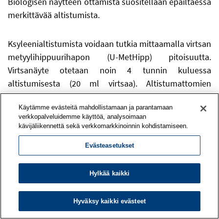
Biologisen näytteen ottamista suositellaan epäiltäessä
merkittävää altistumista.
Ksyleenialtistumista voidaan tutkia mittaamalla virtsan
metyylihippuurihapon (U-MetHipp) pitoisuutta.
Virtsanäyte otetaan noin 4 tunnin kuluessa
altistumisesta (20 ml virtsaa). Altistumattomien
viiteraja ksyleenille on 19 mg/l metyylihippurihappojen
Käytämme evästeitä mahdollistamaan ja parantamaan
isomeerien summa virtsassa. Lisätietoja
verkkopalveluidemme käyttöä, analysoimaan
Työterveyslaitokselta (p. 030 4741 arkisin kello 8.30–
kävijäliikennettä sekä verkkomarkkinoinnin kohdistamiseen.
15.00).
Evästeasetukset
Altistumisen arviointiin biologisista näytteistä liittyviä
Hylkää kaikki
ohjeita on esitetty
käyttäjän oppaassa
(kappale 4.5).
Hyväksy kaikki evästeet
4.6 Jätteiden käsittely