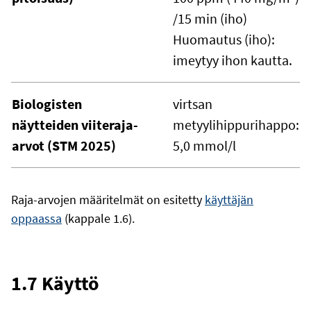
/15 min (iho)
Huomautus (iho):
imeytyy ihon kautta.
Biologisten
virtsan
näytteiden viiteraja-
metyylihippurihappo:
arvot (STM 2025)
5,0 mmol/l
Raja-arvojen määritelmät on esitetty
käyttäjän
oppaassa
(kappale 1.6).
1.7 Käyttö