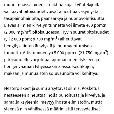
muun muassa pidensi reaktioaikoja. Työntekijöillä
vastaavat pitoisuudet voivat aiheuttaa väsymystä,
tasapainohäiriöitä, päänsärkyä ja huonovointisuutta.
Lievää silmien kirvelyn tunnetta voi ilmetä 460 ppm:n
3
(2 000 mg/m
) pitoisuudessa. Hyvin suuret pitoisuudet
3
(yli 2 000 ppm; 8 700 mg/m
) aiheuttavat
hengityselinten ärsytystä ja huumaantumisen
3
tunnetta. Altistuminen yli 5 000 ppm:n (21 750 mg/m
)
pitoisuudelle voi johtaa tajunnan menetykseen ja
hengenvaaraan lyhyessäkin ajassa. Keuhkojen,
maksan ja munuaisten soluvaurioita voi kehittyä.
Nesteroiskeet ja sumu ärsyttävät silmiä. Kosketus
nesteeseen aiheuttaa iholla punoitusta ja kirvelyä, ja
samalla ksyleeniä imeytyy ihosta elimistöön, mutta
yleensä niin vähäisessä määrin, että terveydelliset