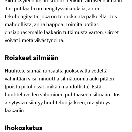
Siirrä ksyleenille altistunut henkilö raittiiseen ilmaan.
Jos potilaalla on hengitysvaikeuksia, anna
tekohengitystä, joka on tehokkainta palkeella. Jos
mahdollista, anna happea. Toimita potilas
ensiapuasemalle lääkärin tutkimusta varten. Oireet
voivat ilmetä viivästyneinä.
Roiskeet silmään
Huuhtele silmää runsaalla juoksevalla vedellä
vähintään viisi minuuttia silmäluomia auki pitäen
(poista piilolinssit, mikäli mahdollista). Estä
huuhteluveden valuminen puhtaaseen silmään. Jos
ärsytystä esiintyy huuhtelun jälkeen, ota yhteys
lääkäriin.
Ihokosketus