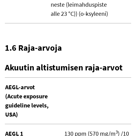
neste (leimahduspiste
alle 23 °C)) (o-ksyleeni)
1.6 Raja-arvoja
Akuutin altistumisen raja-arvot
AEGL-arvot
(Acute exposure
guideline levels,
USA)
3
AEGL 1
130 ppm (570 mg/m
) /10