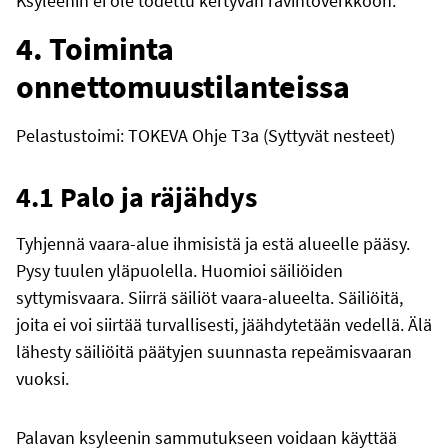
Ksyleenin ei ole todettu kertyvän ravintoverkkoon.
4. Toiminta
onnettomuustilanteissa
Pelastustoimi: TOKEVA Ohje T3a (Syttyvät nesteet)
4.1 Palo ja räjähdys
Tyhjennä vaara-alue ihmisistä ja estä alueelle pääsy.
Pysy tuulen yläpuolella. Huomioi säiliöiden
syttymisvaara. Siirrä säiliöt vaara-alueelta. Säiliöitä,
joita ei voi siirtää turvallisesti, jäähdytetään vedellä. Älä
lähesty säiliöitä päätyjen suunnasta repeämisvaaran
vuoksi.
Palavan ksyleenin sammutukseen voidaan käyttää