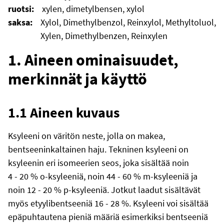
ruotsi:
xylen, dimetylbensen, xylol
saksa:
Xylol, Dimethylbenzol, Reinxylol, Methyltoluol,
Xylen, Dimethylbenzen, Reinxylen
1. Aineen ominaisuudet,
merkinnät ja käyttö
1.1 Aineen kuvaus
Ksyleeni on väritön neste, jolla on makea,
bentseeninkaltainen haju. Tekninen ksyleeni on
ksyleenin eri isomeerien seos, joka sisältää noin
4 - 20 % o-ksyleeniä, noin 44 - 60 % m-ksyleeniä ja
noin 12 - 20 % p-ksyleeniä. Jotkut laadut sisältävät
myös etyylibentseeniä 16 - 28 %. Ksyleeni voi sisältää
epäpuhtautena pieniä määriä esimerkiksi bentseeniä