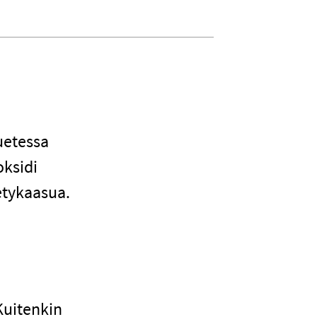
uetessa
oksidi
etykaasua.
Kuitenkin