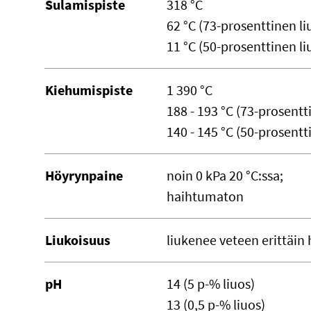
Sulamispiste
318 °C
62 °C (73-prosenttinen li
11 °C (50-prosenttinen li
Kiehumispiste
1 390 °C
188 - 193 °C (73-prosentt
140 - 145 °C (50-prosentt
Höyrynpaine
noin 0 kPa 20 °C:ssa;
haihtumaton
Liukoisuus
liukenee veteen erittäin h
pH
14 (5 p-% liuos)
13 (0,5 p-% liuos)