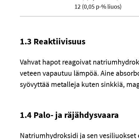
12 (0,05 p-% liuos)
1.3 Reaktiivisuus
Vahvat hapot reagoivat natriumhydroks
veteen vapautuu lämpöä. Aine absorboi 
syövyttää metalleja kuten sinkkiä, ma
1.4 Palo- ja räjähdysvaara
Natriumhydroksidi ja sen vesiliuokset e