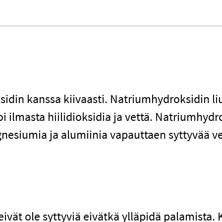
idin kanssa kiivaasti. Natriumhydroksidin li
ilmasta hiilidioksidia ja vettä. Natriumhydr
gnesiumia ja alumiinia vapauttaen syttyvää v
ivät ole syttyviä eivätkä ylläpidä palamista. 