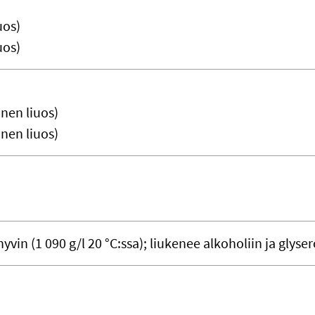
uos)
uos)
inen liuos)
inen liuos)
yvin (1 090 g/l 20 °C:ssa); liukenee alkoholiin ja glysero