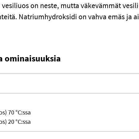
vesiliuos on neste, mutta väkevämmät vesili
iinteitä. Natriumhydroksidi on vahva emäs ja 
sia ominaisuuksia
os) 70 °C:ssa
os) 20 °C:ssa