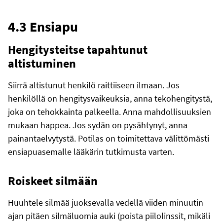
4.3 Ensiapu
Hengitysteitse tapahtunut
altistuminen
Siirrä altistunut henkilö raittiiseen ilmaan. Jos
henkilöllä on hengitysvaikeuksia, anna tekohengitystä,
joka on tehokkainta palkeella. Anna mahdollisuuksien
mukaan happea. Jos sydän on pysähtynyt, anna
painantaelvytystä. Potilas on toimitettava välittömästi
ensiapuasemalle lääkärin tutkimusta varten.
Roiskeet silmään
Huuhtele silmää juoksevalla vedellä viiden minuutin
ajan pitäen silmäluomia auki (poista piilolinssit, mikäli