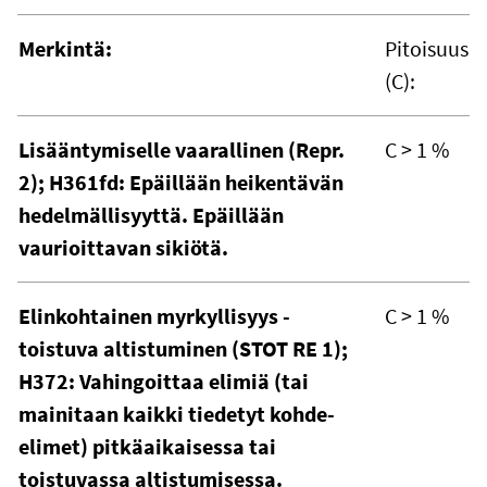
Merkintä:
Pitoisuus
(C):
Lisääntymiselle vaarallinen (Repr.
C > 1 %
2); H361fd: Epäillään heikentävän
hedelmällisyyttä. Epäillään
vaurioittavan sikiötä.
Elinkohtainen myrkyllisyys -
C > 1 %
toistuva altistuminen (STOT RE 1);
H372: Vahingoittaa elimiä (tai
mainitaan kaikki tiedetyt kohde-
elimet) pitkäaikaisessa tai
toistuvassa altistumisessa.