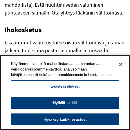
mahdollista). Estä huuhteluveden valuminen
puhtaaseen silmään. Ota yhteys lääkäriin välittömästi.
Ihokosketus
Likaantunut vaatetus tulee riisua välittömästi ja tämän
jälkeen tulee ihoa pestä saippualla ja runsaalla
juoksevalla vedellä. Ota yhteys lääkäriin. Pesussa
Käytämme evästeitä mahdollistamaan ja parantamaan
avustavan henkilön tulisi käyttää suojakäsineitä.
verkkopalveluidemme käyttöä, analysoimaan
kävijäliikennettä sekä verkkomarkkinoinnin kohdistamiseen.
Suun kautta tapahtunut altistuminen
Evästeasetukset
Juota altistuneelle pari lasillista vettä. Älä oksennuta.
Tekohengitys ja hapenanto kuten edellä. Lääkehiiltä
Hylkää kaikki
voi antaa veteen lietettynä (30 - 100 g), jotta aineen
imeytyminen mahalaukusta estyisi. Tajuttomalle tai
Hyväksy kaikki evästeet
kouristelevalle potilaalle ei saa antaa mitään suun