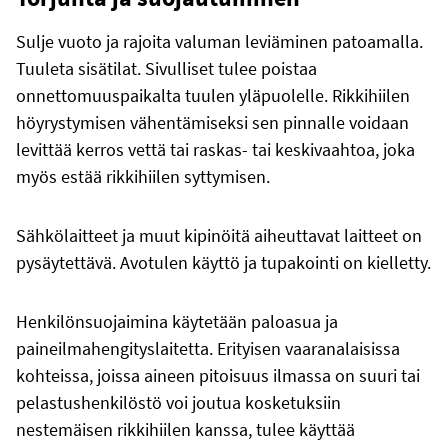
Sulje vuoto ja rajoita valuman leviäminen patoamalla.
Tuuleta sisätilat. Sivulliset tulee poistaa
onnettomuuspaikalta tuulen yläpuolelle. Rikkihiilen
höyrystymisen vähentämiseksi sen pinnalle voidaan
levittää kerros vettä tai raskas- tai keskivaahtoa, joka
myös estää rikkihiilen syttymisen.
Sähkölaitteet ja muut kipinöitä aiheuttavat laitteet on
pysäytettävä. Avotulen käyttö ja tupakointi on kielletty.
Henkilönsuojaimina käytetään paloasua ja
paineilmahengityslaitetta. Erityisen vaaranalaisissa
kohteissa, joissa aineen pitoisuus ilmassa on suuri tai
pelastushenkilöstö voi joutua kosketuksiin
nestemäisen rikkihiilen kanssa, tulee käyttää