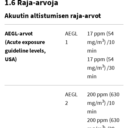
1.6 Raja-arvoja
Akuutin altistumisen raja-arvot
AEGL-arvot
AEGL
17 ppm (54
3
(Acute exposure
1
mg/m
) /10
guideline levels,
min
USA)
17 ppm (54
3
mg/m
) /30
min
AEGL
200 ppm (630
3
2
mg/m
) /10
min
200 ppm (630
3