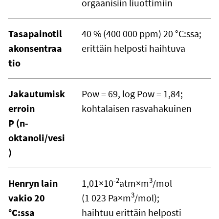
orgaanisiin liuottimiin
Tasapainotil
40 % (400 000 ppm) 20 °C:ssa;
akonsentraa
erittäin helposti haihtuva
tio
Jakautumisk
Pow = 69, log Pow = 1,84;
erroin
kohtalaisen rasvahakuinen
P (n-
oktanoli/vesi
)
-2
3
Henryn lain
1,01×10
atm×m
/mol
3
vakio 20
(1 023 Pa×m
/mol);
°C:ssa
haihtuu erittäin helposti