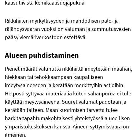
kaasutiivistä kemikaalisuojapukua.
Rikkihiilen myrkyllisyyden ja mahdollisen palo- ja
räjähdysvaaran vuoksi on valuman ja sammutusvesien
pääsy viemäriverkostoon estettävä.
Alueen puhdistaminen
Pienet määrät valunutta rikkihiiltä imeytetään maahan,
hiekkaan tai tehokkaampaan kaupalliseen
imeytysaineeseen ja kerätään merkittyihin astioihin.
Helposti syttyvää materiaalia kuten sahanpurua ei tule
käyttää imeytysaineena. Suuret valumat padotaan ja
kerätään talteen. Maan kuorimisen tarvetta tulee
harkita tapahtumakohtaisesti yhteistyössä alueellisen
ympäristökeskuksen kanssa. Aineen syttymisvaara on
ilmeinen.