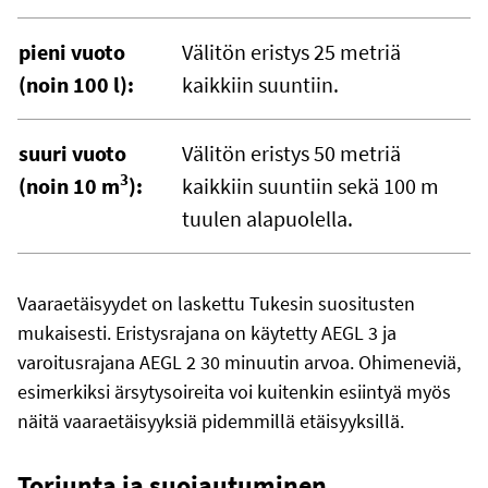
pieni vuoto
Välitön eristys 25 metriä
(noin 100 l):
kaikkiin suuntiin.
suuri vuoto
Välitön eristys 50 metriä
3
(noin 10 m
):
kaikkiin suuntiin sekä 100 m
tuulen alapuolella.
Vaaraetäisyydet on laskettu Tukesin suositusten
mukaisesti. Eristysrajana on käytetty AEGL 3 ja
varoitusrajana AEGL 2 30 minuutin arvoa. Ohimeneviä,
esimerkiksi ärsytysoireita voi kuitenkin esiintyä myös
näitä vaaraetäisyyksiä pidemmillä etäisyyksillä.
Torjunta ja suojautuminen