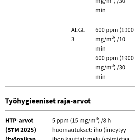
mg/m
) /30
min
AEGL
600 ppm (1900
3
3
mg/m
) /10
min
600 ppm (1900
3
mg/m
) /30
min
Työhygieeniset raja-arvot
3
HTP-arvot
5 ppm (15 mg/m
) /8 h
(STM 2025)
huomautukset: iho (imeytyy
(työpaikan
ihon kautta); melu (voimistaa