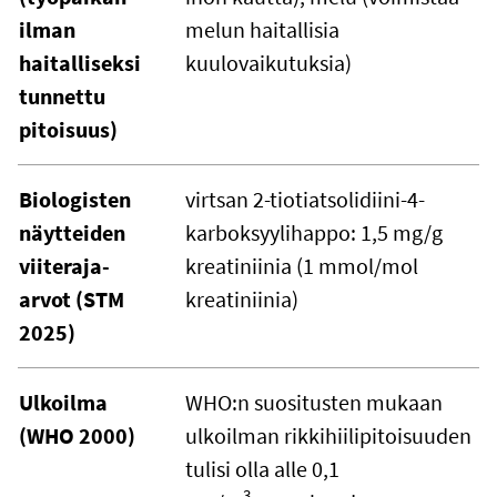
ilman
melun haitallisia
haitalliseksi
kuulovaikutuksia)
tunnettu
pitoisuus)
Biologisten
virtsan 2-tiotiatsolidiini-4-
näytteiden
karboksyylihappo: 1,5 mg/g
viiteraja-
kreatiniinia (1 mmol/mol
arvot (STM
kreatiniinia)
2025)
Ulkoilma
WHO:n suositusten mukaan
(WHO 2000)
ulkoilman rikkihiilipitoisuuden
tulisi olla alle 0,1
3