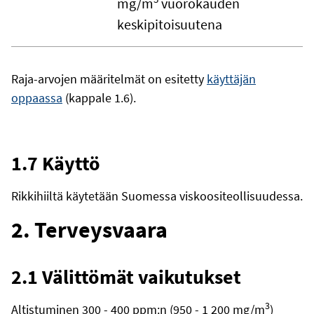
mg/m
vuorokauden
keskipitoisuutena
Raja-arvojen määritelmät on esitetty
käyttäjän
oppaassa
(kappale 1.6).
1.7 Käyttö
Rikkihiiltä käytetään Suomessa viskoositeollisuudessa.
2. Terveysvaara
2.1 Välittömät vaikutukset
3
Altistuminen 300 - 400 ppm:n (950 - 1 200 mg/m
)