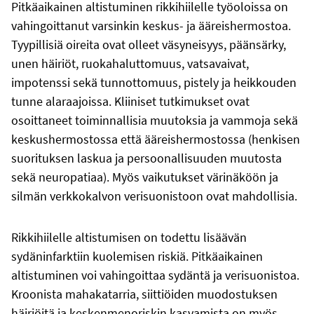
Pitkäaikainen altistuminen rikkihiilelle työoloissa on
vahingoittanut varsinkin keskus- ja ääreishermostoa.
Tyypillisiä oireita ovat olleet väsyneisyys, päänsärky,
unen häiriöt, ruokahaluttomuus, vatsavaivat,
impotenssi sekä tunnottomuus, pistely ja heikkouden
tunne alaraajoissa. Kliiniset tutkimukset ovat
osoittaneet toiminnallisia muutoksia ja vammoja sekä
keskushermostossa että ääreishermostossa (henkisen
suorituksen laskua ja persoonallisuuden muutosta
sekä neuropatiaa). Myös vaikutukset värinäköön ja
silmän verkkokalvon verisuonistoon ovat mahdollisia.
Rikkihiilelle altistumisen on todettu lisäävän
sydäninfarktiin kuolemisen riskiä. Pitkäaikainen
altistuminen voi vahingoittaa sydäntä ja verisuonistoa.
Kroonista mahakatarria, siittiöiden muodostuksen
häiriöitä ja keskenmenoriskin kasvamista on myös