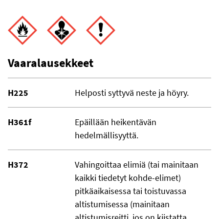
Vaaralausekkeet
H225
Helposti syttyvä neste ja höyry.
H361f
Epäillään heikentävän
hedelmällisyyttä.
H372
Vahingoittaa elimiä (tai mainitaan
kaikki tiedetyt kohde-elimet)
pitkäaikaisessa tai toistuvassa
altistumisessa (mainitaan
altistumisreitti, jos on kiistatta