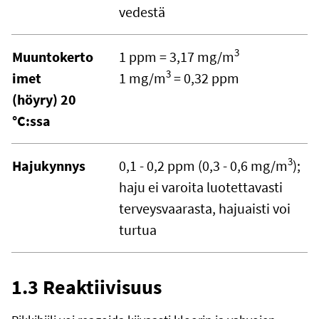
vedestä
3
Muuntokerto
1 ppm = 3,17 mg/m
3
imet
1 mg/m
= 0,32 ppm
(höyry) 20
°C:ssa
3
Hajukynnys
0,1 - 0,2 ppm (0,3 - 0,6 mg/m
);
haju ei varoita luotettavasti
terveysvaarasta, hajuaisti voi
turtua
1.3 Reaktiivisuus