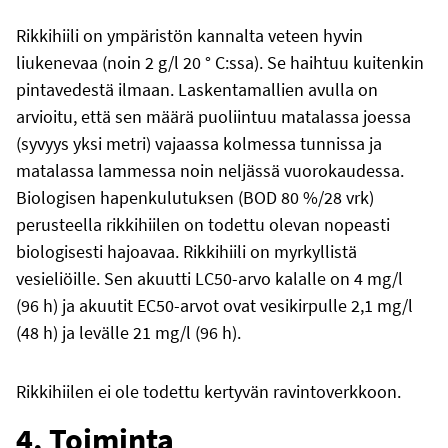
Rikkihiili on ympäristön kannalta veteen hyvin
liukenevaa (noin 2 g/l 20 ° C:ssa). Se haihtuu kuitenkin
pintavedestä ilmaan. Laskentamallien avulla on
arvioitu, että sen määrä puoliintuu matalassa joessa
(syvyys yksi metri) vajaassa kolmessa tunnissa ja
matalassa lammessa noin neljässä vuorokaudessa.
Biologisen hapenkulutuksen (BOD 80 %/28 vrk)
perusteella rikkihiilen on todettu olevan nopeasti
biologisesti hajoavaa. Rikkihiili on myrkyllistä
vesieliöille. Sen akuutti LC50-arvo kalalle on 4 mg/l
(96 h) ja akuutit EC50-arvot ovat vesikirpulle 2,1 mg/l
(48 h) ja levälle 21 mg/l (96 h).
Rikkihiilen ei ole todettu kertyvän ravintoverkkoon.
4. Toiminta