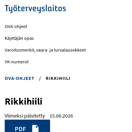
Hyppää
pääsisältöön
OVA-ohjeet
Käyttäjän opas
Varoitusmerkit, vaara- ja turvalausekkeet
YK-numerot
OVA-OHJEET
/
RIKKIHIILI
Rikkihiili
Viimeksi päivitetty
15.06.2026
PDF