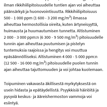
ilman rikkihiilipitoisuudelle tuntien ajan voi aiheuttaa
päänsärkyä ja huonovointisuutta. Rikkihiilipitoisuus
3
500 - 1 000 ppm (1 600 - 3 200 mg/m
) ilmassa
aiheuttaa hermostollisia oireita, kuten ärtyneisyyttä,
huimausta ja huumautumisen tunnetta. Altistuminen
3
2 000 - 3 000 ppm:n (6 300 - 9 500 mg/m
) pitoisuudelle
tunnin ajan aiheuttaa puutumisen ja pistelyn
tuntemuksia raajoissa ja hengitys voi muuttua
epäsäännölliseksi. Altistuminen 4 000 - 5 000 ppm:n
3
(12 500 - 16 000 mg/m
) pitoisuudelle puolen tunnin
ajan aiheuttaa tajuttomuuden ja voi johtaa kuolemaan.
Toipuminen vakavasta äkillisestä myrkytyksestä on
usein hidasta ja epätäydellistä. Psyykkisiä häiriöitä ja
pysyviä keskus- ja ääreishermoston vammoja voi
esiintyä.