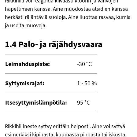
Rikkihiili voi reagoida kiivaasti kloorin ja vahvojen
hapettimien kanssa. Aine muodostaa atsidien kanssa
herkästi räjähtäviä suoloja. Aine liuottaa rasvaa, kumia
ja useita muoveja.
1.4 Palo- ja räjähdysvaara
Leimahduspiste:
-30 °C
Syttymisrajat:
1 - 50 %
Itsesyttymislämpötila:
95 °C
Rikkihiilineste syttyy erittäin helposti. Aine voi syttyä
esimerkiksi kipinästä, kuumasta pinnasta tai iskusta.