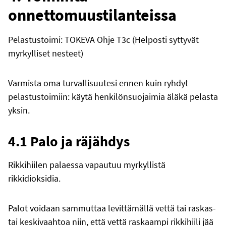
onnettomuustilanteissa
Pelastustoimi: TOKEVA Ohje T3c (Helposti syttyvät
myrkylliset nesteet)
Varmista oma turvallisuutesi ennen kuin ryhdyt
pelastustoimiin: käytä henkilönsuojaimia äläkä pelasta
yksin.
4.1 Palo ja räjähdys
Rikkihiilen palaessa vapautuu myrkyllistä
rikkidioksidia.
Palot voidaan sammuttaa levittämällä vettä tai raskas-
tai keskivaahtoa niin, että vettä raskaampi rikkihiili jää