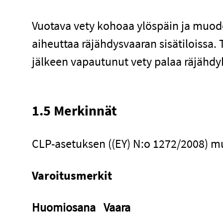
Vuotava vety kohoaa ylöspäin ja muodo
aiheuttaa räjähdysvaaran sisätiloissa
jälkeen vapautunut vety palaa räjähd
1.5 Merkinnät
CLP-asetuksen ((EY) N:o 1272/2008) m
Varoitusmerkit
Huomiosana
Vaara