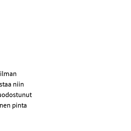
 ilman
staa niin
muodostunut
inen pinta