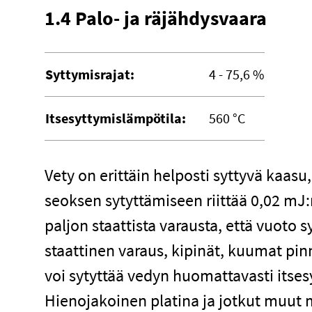
1.4 Palo- ja räjähdysvaara
Syttymisrajat:
4 - 75,6 %
Itsesyttymislämpötila:
560 °C
Vety on erittäin helposti syttyvä kaasu
seoksen sytyttämiseen riittää 0,02 mJ
paljon staattista varausta, että vuot
staattinen varaus, kipinät, kuumat pinn
voi sytyttää vedyn huomattavasti its
Hienojakoinen platina ja jotkut muut m