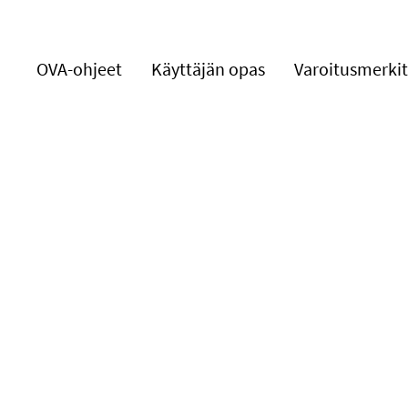
OVA-ohjeet
Käyttäjän opas
Varoitusmerkit