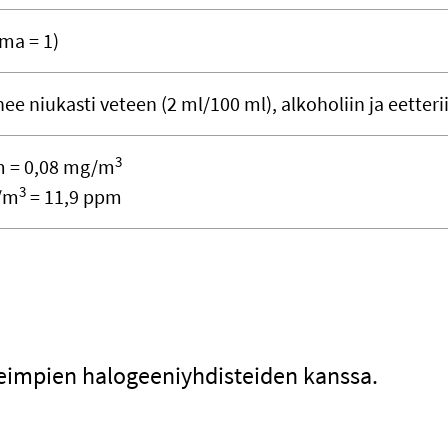
lma = 1)
nee niukasti veteen (2 ml/100 ml), alkoholiin ja eetteri
3
m = 0,08 mg/m
3
/m
= 11,9 ppm
useimpien halogeeniyhdisteiden kanssa.