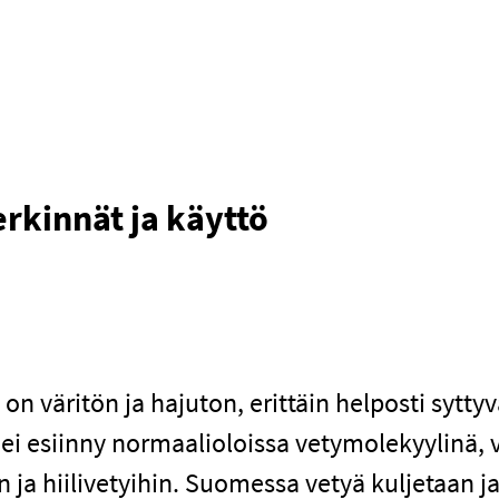
rkinnät ja käyttö
 on väritön ja hajuton, erittäin helposti sytty
y ei esiinny normaalioloissa vetymolekyylinä,
 ja hiilivetyihin. Suomessa vetyä kuljetaan j