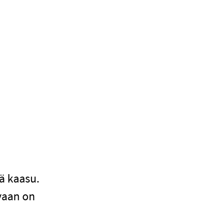
vä kaasu.
 vaan on
a