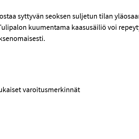
staa syttyvän seoksen suljetun tilan yläosaa
. Tulipalon kuumentama kaasusäiliö voi repey
yksenomaisesti.
ukaiset varoitusmerkinnät