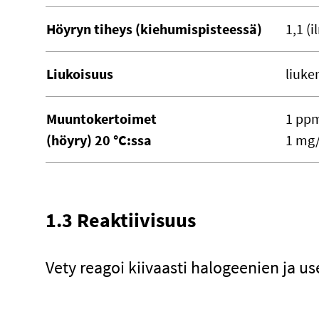
Höyryn tiheys (kiehumispisteessä)
1,1 (i
Liukoisuus
liuke
Muuntokertoimet
1 pp
(höyry) 20 °C:ssa
1 mg
1.3 Reaktiivisuus
Vety reagoi kiivaasti halogeenien ja 