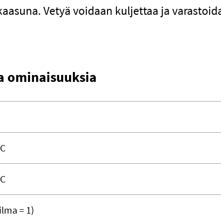
kaasuna. Vetyä voidaan kuljettaa ja varastoi
sia ominaisuuksia
°C
°C
ilma = 1)